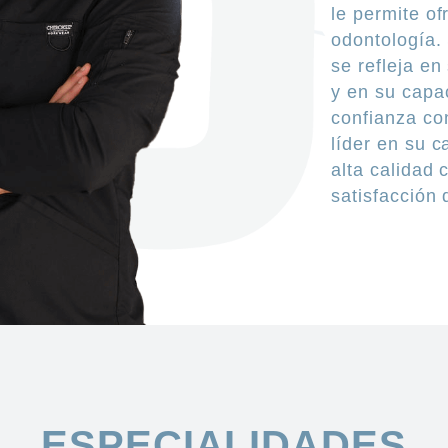
le permite o
odontología.
se refleja en
y en su capa
confianza con
líder en su 
alta calidad 
satisfacción 
ESPECIALIDADES