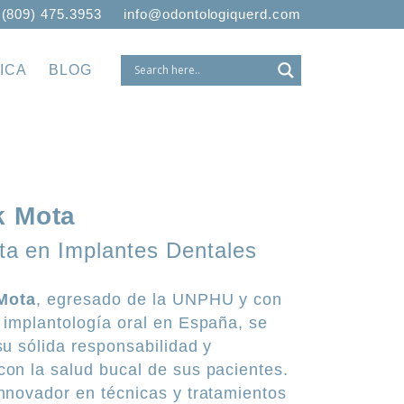
 (809) 475.3953
info@odontologiquerd.com
ICA
BLOG
k Mota
sta en Implantes Dentales
 Mota
, egresado de la UNPHU y con
 implantología oral en España, se
su sólida responsabilidad y
on la salud bucal de sus pacientes.
nnovador en técnicas y tratamientos