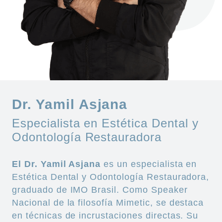
Dr. Yamil Asjana
Especialista en Estética Dental y
Odontología Restauradora
El Dr. Yamil
Asjana
es un especialista en
Estética Dental y Odontología Restauradora,
graduado de IMO Brasil. Como Speaker
Nacional de la filosofía
Mimetic
, se destaca
en técnicas de incrustaciones directas. Su